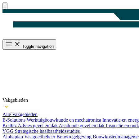
Toggle navigation
Vakgebieden
Alle Vakgebieden
E-Solutions
Werktuigbouwkunde en mechatronica
Innovatie en ener
Kettlitz
Advies gevel en dak
Academie gevel en dak
Inspectie en ond
VGG
Strategische haalbaarheids­studies
Alphaplan
Vastgoedbeheer
Bouwregelgeving
Bouwkosten­manageme