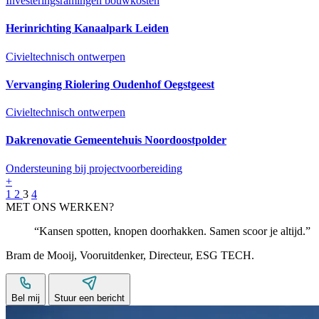
Investeringsramingen bouwkosten
Herinrichting Kanaalpark Leiden
Civieltechnisch ontwerpen
Vervanging Riolering Oudenhof Oegstgeest
Civieltechnisch ontwerpen
Dakrenovatie Gemeentehuis Noordoostpolder
Ondersteuning bij projectvoorbereiding
+
1
2
3
4
MET ONS WERKEN?
Kansen spotten, knopen doorhakken. Samen scoor je altijd.
Bram de Mooij
,
Vooruitdenker
,
Directeur
,
ESG TECH
.
Bel mij
Stuur een bericht