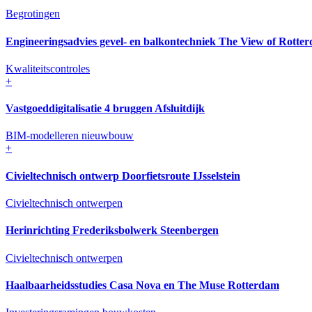
Begrotingen
Engineeringsadvies gevel- en balkontechniek The View of Rotte
Kwaliteitscontroles
+
Vastgoeddigitalisatie 4 bruggen Afsluitdijk
BIM-modelleren nieuwbouw
+
Civieltechnisch ontwerp Doorfietsroute IJsselstein
Civieltechnisch ontwerpen
Herinrichting Frederiksbolwerk Steenbergen
Civieltechnisch ontwerpen
Haalbaarheids­studies Casa Nova en The Muse Rotterdam