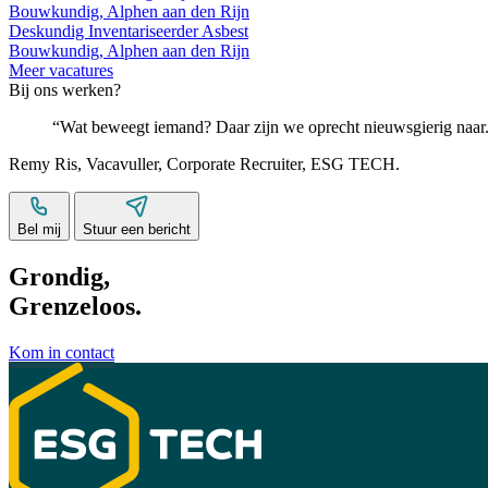
Bouwkundig, Alphen aan den Rijn
Deskundig Inventariseerder Asbest
Bouwkundig, Alphen aan den Rijn
Meer vacatures
Bij ons werken?
Wat beweegt iemand? Daar zijn we oprecht nieuwsgierig naar
Remy Ris
,
Vacavuller
,
Corporate Recruiter
,
ESG TECH
.
Bel mij
Stuur een bericht
Grondig,
Grenzeloos.
Kom in contact