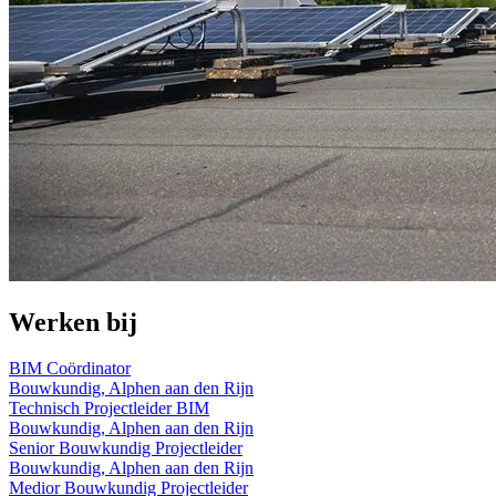
Werken bij
BIM Coördinator
Bouwkundig, Alphen aan den Rijn
Technisch Projectleider BIM
Bouwkundig, Alphen aan den Rijn
Senior Bouwkundig Projectleider
Bouwkundig, Alphen aan den Rijn
Medior Bouwkundig Projectleider