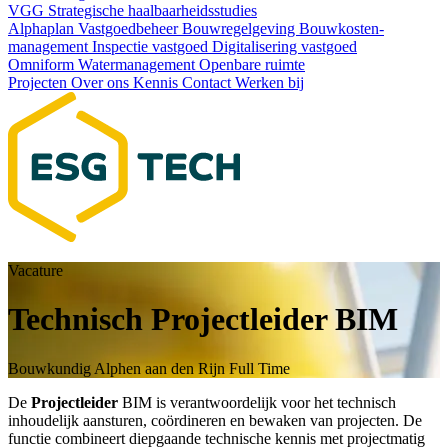
VGG
Strategische haalbaarheids­studies
Alphaplan
Vastgoedbeheer
Bouwregelgeving
Bouwkosten­
management
Inspectie vastgoed
Digitalisering vastgoed
Omniform
Watermanagement
Openbare ruimte
Projecten
Over ons
Kennis
Contact
Werken bij
Vacature
Technisch Projectleider BIM
Bouwkundig
Alphen aan den Rijn
Full Time
De
Projectleider
BIM is verantwoordelijk voor het technisch
inhoudelijk aansturen, coördineren en bewaken van projecten. De
functie combineert diepgaande technische kennis met projectmatig