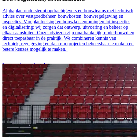
Alphaplan ondersteunt opdrachtgevers en bouwteams met technisch
advies over vastgoedbeheer, bouwkosten, bouwregelgeving en
inspecties. Van plantoetsing en bouwkostenramingen tot inspecties
en digitalisering: wij zorgen dat ontwerp, uitvoering en beheer op
elkaar aansluiten. Onze adviezen zijn onafhankelijk, onderbouwd en
direct toepasbaar in de praktijk. We combineren kennis van
techniek, regelgeving en data om projecten beheersbaar te maken en
betere keuzes mogelijk te maken.
Lees verder op de website
De vakgebieden van Alphaplan
Vastgoedbeheer
Bouwregelgeving
Bouwkosten­management
Inspectie vastgoed
Digitalisering vastgoed