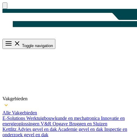
Toggle navigation
Vakgebieden
Alle Vakgebieden
E-Solutions
Werktuigbouwkunde en mechatronica
Innovatie en
energieoplossingen
V&R Opgave Bruggen en Sluizen
Kettlitz
Advies gevel en dak
Academie gevel en dak
Inspectie en
onderzoek gevel en dak