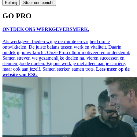
Bel mij
Stuur een bericht
GO PRO
ONTDEK ONS WERKGEVERSMERK.
Als werkgever bieden wij je de ruimte en vrijheid om te
ontwikkelen. De juiste balans tussen werk en vitaliteit. Daarin
ontdek jij jouw kracht. Onze Pro-cultuur motiveert en ondersteunt.
Samen streven we gezamenlijke doelen na, vieren successen en
steunen goede doelen. Bij ons werk je niet alleen aan je carrière,
maar ook aan jezelf. Samen sterker, samen trots.
Lees meer op de
website van ESG