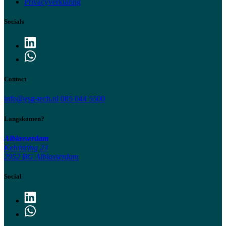
Privacyverklaring
Socials
Contact
info@esg-tech.nl
085 044 5500
Langskomen?
Alblasserdam
Kelvinring 23
2952 BG Alblasserdam
Social