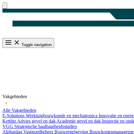
Toggle navigation
Vakgebieden
Alle Vakgebieden
E-Solutions
Werktuigbouwkunde en mechatronica
Innovatie en ener
Kettlitz
Advies gevel en dak
Academie gevel en dak
Inspectie en ond
VGG
Strategische haalbaarheids­studies
Alphaplan
Vastgoedbeheer
Bouwregelgeving
Bouwkosten­manageme