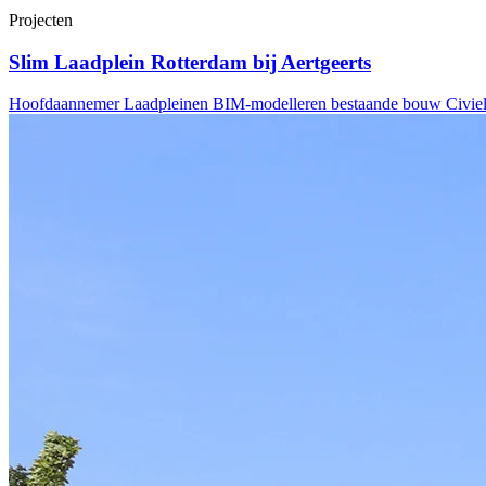
Projecten
Slim Laadplein Rotterdam bij Aertgeerts
Hoofdaannemer Laadpleinen
BIM-modelleren bestaande bouw
Civie