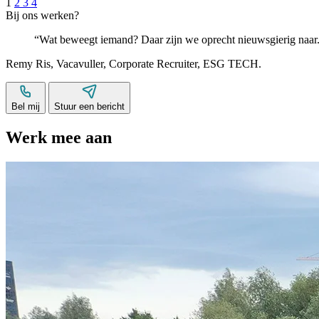
1
2
3
4
Bij ons werken?
Wat beweegt iemand? Daar zijn we oprecht nieuwsgierig naar
Remy Ris
,
Vacavuller
,
Corporate Recruiter
,
ESG TECH
.
Bel mij
Stuur een bericht
Werk mee aan