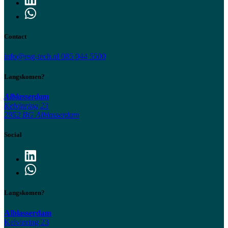
Contact
info@esg-tech.nl
085 044 5500
Langskomen?
Alblasserdam
Kelvinring 23
2952 BG Alblasserdam
Social
Langskomen?
Alblasserdam
Kelvinring 23