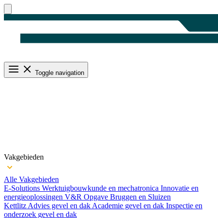
Toggle navigation
Vakgebieden
Alle Vakgebieden
E-Solutions
Werktuigbouwkunde en mechatronica
Innovatie en
energieoplossingen
V&R Opgave Bruggen en Sluizen
Kettlitz
Advies gevel en dak
Academie gevel en dak
Inspectie en
onderzoek gevel en dak