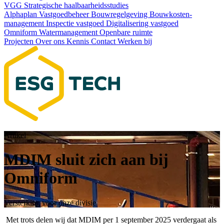
VGG
Strategische haalbaarheids­studies
Alphaplan
Vastgoedbeheer
Bouwregelgeving
Bouwkosten­
management
Inspectie vastgoed
Digitalisering vastgoed
Omniform
Watermanagement
Openbare ruimte
Projecten
Over ons
Kennis
Contact
Werken bij
Artikel
MDIM sluit zich aan bij
Omniform
Versterking voor onze divisie
Met trots delen wij dat MDIM per 1 september 2025 verdergaat als