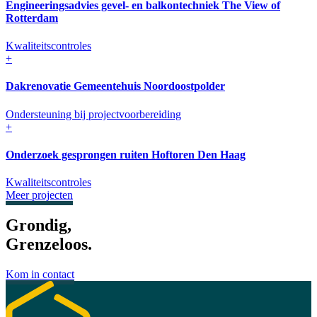
Engineeringsadvies gevel- en balkontechniek The View of
Rotterdam
Kwaliteitscontroles
+
Dakrenovatie Gemeentehuis Noordoostpolder
Ondersteuning bij projectvoorbereiding
+
Onderzoek gesprongen ruiten Hoftoren Den Haag
Kwaliteitscontroles
Meer projecten
Grondig,
Grenzeloos.
Kom in contact