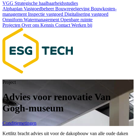
VGG
Strategische haalbaarheids­studies
Alphaplan
Vastgoedbeheer
Bouwregelgeving
Bouwkosten­
management
Inspectie vastgoed
Digitalisering vastgoed
Omniform
Watermanagement
Openbare ruimte
Projecten
Over ons
Kennis
Contact
Werken bij
Project
Advies voor renovatie Van
Gogh-museum
Conditiemetingen
Kettlitz bracht advies uit voor de dakopbouw van alle oude daken