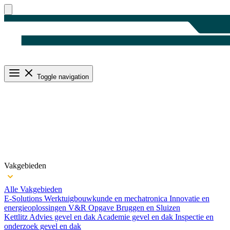
Toggle navigation
Vakgebieden
Alle Vakgebieden
E-Solutions
Werktuigbouwkunde en mechatronica
Innovatie en
energieoplossingen
V&R Opgave Bruggen en Sluizen
Kettlitz
Advies gevel en dak
Academie gevel en dak
Inspectie en
onderzoek gevel en dak