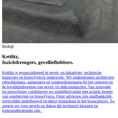
Bedrijf
Kettlitz,
Inzichtbrengers, gevelliefhebbers.
Kettlitz is gespecialiseerd in gevel- en dakadvies, technische
inspecties en bouwfysisch onderzoek. Wij ondersteunen architecten,
ontwikkelaars, aannemers en vastgoedeigenaren bij het ontwerp en
de kwaliteitsborging van gevel- en dakconstructies. Van renovatie
tot nieuwbouw combineren we praktijkervaring met actuele kennis
van regelgeving en bouwfysica. Onze adviezen zijn onafhankelijk,
zorgvuldig onderbouwd en direct toepasbaar in het bouwproces. Zo
zorgen we voor gevels en daken die technisch kloppen en
toekomstbestendig zijn.