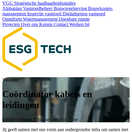
VGG
Strategische haalbaarheids­studies
Alphaplan
Vastgoedbeheer
Bouwregelgeving
Bouwkosten­
management
Inspectie vastgoed
Digitalisering vastgoed
Omniform
Watermanagement
Openbare ruimte
Projecten
Over ons
Kennis
Contact
Werken bij
Vacature
Coördinator kabels en
leidingen
Civiele techniek
Alblasserdam
Full Time
Jij geeft samen met ons vorm aan ondergrondse infra om samen met