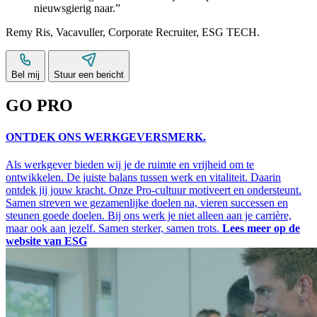
nieuwsgierig naar.
Remy Ris
,
Vacavuller
,
Corporate Recruiter
,
ESG TECH
.
Bel mij
Stuur een bericht
GO PRO
ONTDEK ONS WERKGEVERSMERK.
Als werkgever bieden wij je de ruimte en vrijheid om te
ontwikkelen. De juiste balans tussen werk en vitaliteit. Daarin
ontdek jij jouw kracht. Onze Pro-cultuur motiveert en ondersteunt.
Samen streven we gezamenlijke doelen na, vieren successen en
steunen goede doelen. Bij ons werk je niet alleen aan je carrière,
maar ook aan jezelf. Samen sterker, samen trots.
Lees meer op de
website van ESG