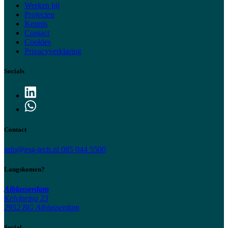
Werken bij
Projecten
Kennis
Contact
Cookies
Privacyverklaring
Socials
Contact
info@esg-tech.nl
085 044 5500
Langskomen?
Alblasserdam
Kelvinring 23
2952 BG Alblasserdam
Social