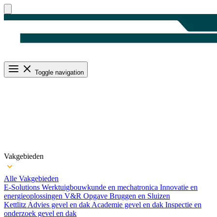
Toggle navigation
Vakgebieden
Alle Vakgebieden
E-Solutions
Werktuigbouwkunde en mechatronica
Innovatie en
energieoplossingen
V&R Opgave Bruggen en Sluizen
Kettlitz
Advies gevel en dak
Academie gevel en dak
Inspectie en
onderzoek gevel en dak