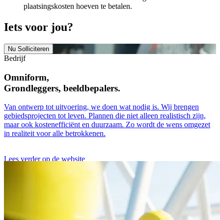
plaatsingskosten hoeven te betalen.
Iets voor jou?
Nu Solliciteren
Bedrijf
Omniform,
Grondleggers, beeldbepalers.
Van ontwerp tot uitvoering, we doen wat nodig is. Wij brengen
gebiedsprojecten tot leven. Plannen die niet alleen realistisch zijn,
maar ook kostenefficiënt en duurzaam. Zo wordt de wens omgezet
in realiteit voor alle betrokkenen.
Lees verder op de website
De vakgebieden van Omniform
Watermanagement
Openbare ruimte