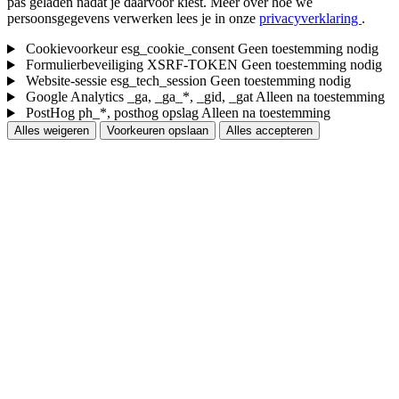
pas geladen nadat je daarvoor kiest.
Meer over hoe we
persoonsgegevens verwerken lees je in onze
privacyverklaring
.
Cookievoorkeur
esg_cookie_consent
Geen toestemming nodig
Formulierbeveiliging
XSRF-TOKEN
Geen toestemming nodig
Website-sessie
esg_tech_session
Geen toestemming nodig
Google Analytics
_ga, _ga_*, _gid, _gat
Alleen na toestemming
PostHog
ph_*, posthog opslag
Alleen na toestemming
Alles weigeren
Voorkeuren opslaan
Alles accepteren