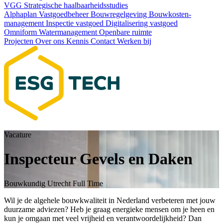
VGG
Strategische haalbaarheids­studies
Alphaplan
Vastgoedbeheer
Bouwregelgeving
Bouwkosten­
management
Inspectie vastgoed
Digitalisering vastgoed
Omniform
Watermanagement
Openbare ruimte
Projecten
Over ons
Kennis
Contact
Werken bij
Vacature
Inspecteur Gevels en Daken
Bouwkundig
Utrecht
Full Time
Wil je de algehele bouwkwaliteit in Nederland verbeteren met jouw
duurzame adviezen? Heb je graag energieke mensen om je heen en
kun je omgaan met veel vrijheid en verantwoordelijkheid? Dan