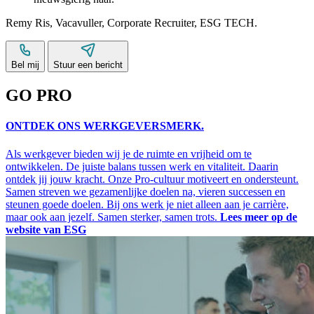
Remy Ris
,
Vacavuller
,
Corporate Recruiter
,
ESG TECH
.
Bel mij
Stuur een bericht
GO PRO
ONTDEK ONS WERKGEVERSMERK.
Als werkgever bieden wij je de ruimte en vrijheid om te
ontwikkelen. De juiste balans tussen werk en vitaliteit. Daarin
ontdek jij jouw kracht. Onze Pro-cultuur motiveert en ondersteunt.
Samen streven we gezamenlijke doelen na, vieren successen en
steunen goede doelen. Bij ons werk je niet alleen aan je carrière,
maar ook aan jezelf. Samen sterker, samen trots.
Lees meer op de
website van ESG