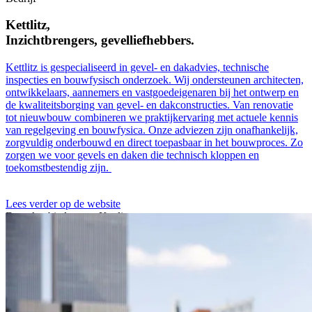
Kettlitz,
Inzichtbrengers, gevelliefhebbers.
Kettlitz is gespecialiseerd in gevel- en dakadvies, technische
inspecties en bouwfysisch onderzoek. Wij ondersteunen architecten,
ontwikkelaars, aannemers en vastgoedeigenaren bij het ontwerp en
de kwaliteitsborging van gevel- en dakconstructies. Van renovatie
tot nieuwbouw combineren we praktijkervaring met actuele kennis
van regelgeving en bouwfysica. Onze adviezen zijn onafhankelijk,
zorgvuldig onderbouwd en direct toepasbaar in het bouwproces. Zo
zorgen we voor gevels en daken die technisch kloppen en
toekomstbestendig zijn.
Lees verder op de website
De vakgebieden van Kettlitz
Advies gevel en dak
Academie gevel en dak
Inspectie en onderzoek
gevel en dak