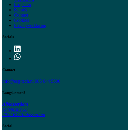
Projecten
Kennis
Contact
Cookies
Privacyverklaring
Socials
Contact
info@esg-tech.nl
085 044 5500
Langskomen?
Alblasserdam
Kelvinring 23
2952 BG Alblasserdam
Social