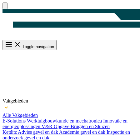
Toggle navigation
Vakgebieden
Alle Vakgebieden
E-Solutions
Werktuigbouwkunde en mechatronica
Innovatie en
energieoplossingen
V&R Opgave Bruggen en Sluizen
Kettlitz
Advies gevel en dak
Academie gevel en dak
Inspectie en
onderzoek gevel en dak