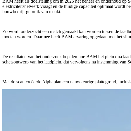
BAM heeft als doelstelling om in 2025 het beheer en onderhoud op Sch
elektriciteitsnetwerk vraagt en de huidige capaciteit optimaal word
bouwbedrijf gebruik van maakt.
Zo wordt onderzocht een match gemaakt kan worden tussen de laadbehoe
moeten worden. Daarmee heeft BAM ervaring opgedaan met het slimme l
De resultaten van het onderzoek bepalen hoe BAM het plein qua laadin
schetsontwerp van het laadplein, dat vervolgens na instemming van Sc
Met de scan creëerde Alphaplan een nauwkeurige plattegrond, inclusie