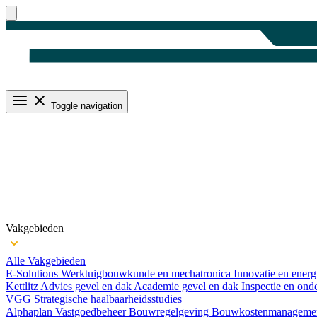
Toggle navigation
Vakgebieden
Alle Vakgebieden
E-Solutions
Werktuigbouwkunde en mechatronica
Innovatie en ener
Kettlitz
Advies gevel en dak
Academie gevel en dak
Inspectie en ond
VGG
Strategische haalbaarheids­studies
Alphaplan
Vastgoedbeheer
Bouwregelgeving
Bouwkosten­manageme