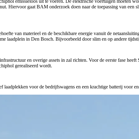
iphol emissieloos uit te voeren. De elektrische voertuigen moeten wor
t benut. Hiervoor gaat BAM onderzoek doen naar de toepassing van een 
fte van materieel en de beschikbare energie vanuit de netaansluiting.
aadplein in Den Bosch. Bijvoorbeeld door slim en op andere tijdstippe
frastructuur en overige assets in zal richten. Voor de eerste fase heef
hiphol gerealiseerd wordt.
f laadplekken voor de bedrijfswagens en een krachtige batterij voor en